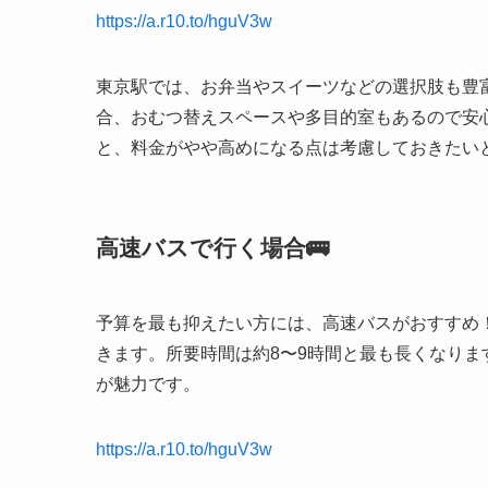
https://a.r10.to/hguV3w
東京駅では、お弁当やスイーツなどの選択肢も豊
合、おむつ替えスペースや多目的室もあるので安
と、料金がやや高めになる点は考慮しておきたい
高速バスで行く場合🚌
予算を最も抑えたい方には、高速バスがおすすめ！ 夜
きます。所要時間は約8〜9時間と最も長くなり
が魅力です。
https://a.r10.to/hguV3w