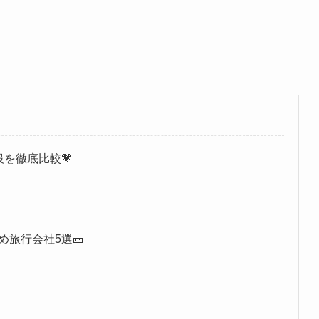
を徹底比較💗
旅行会社5選🎫