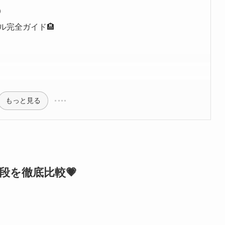
）
ル完全ガイド🏨
もっと見る
段を徹底比較💗