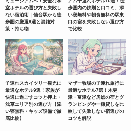
ミュージアムへ！安全な和
アム子連れホテル10選！徒
室ホテルの選び方と失敗し
歩圏内の鉄則と口コミ、添
ない宿泊術｜仙台駅から徒
い寝無料や朝食無料の駅東
歩圏の厳選6選と混雑対
口の宿を失敗しない選び方
策・持ち物
で比較
子連れスカイツリー観光に
マザー牧場の子連れ旅行に
最適なホテル9選！家族が
最適なホテル7選！木更
快適に過ごすコツと押上・
津・富津など房総の宿とグ
浅草エリア別の選び方【添
ランピングや一棟貸しを比
い寝無料・キッズ設備で徹
較して失敗しない宿選びの
底比較】
コツも解説