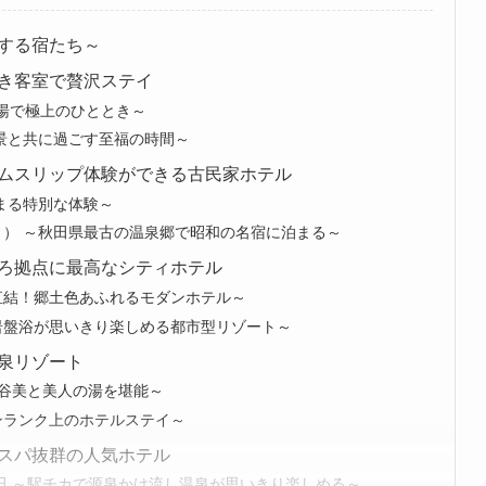
する宿たち～
き客室で贅沢ステイ
秘湯で極上のひととき～
絶景と共に過ごす至福の時間～
ムスリップ体験ができる古民家ホテル
まる特別な体験～
ト） ～秋田県最古の温泉郷で昭和の名宿に泊まる～
ろ拠点に最高なシティホテル
直結！郷土色あふれるモダンホテル～
岩盤浴が思いきり楽しめる都市型リゾート～
泉リゾート
渓谷美と美人の湯を堪能～
ンランク上のホテルステイ～
スパ抜群の人気ホテル
秋田 ～駅チカで源泉かけ流し温泉が思いきり楽しめる～