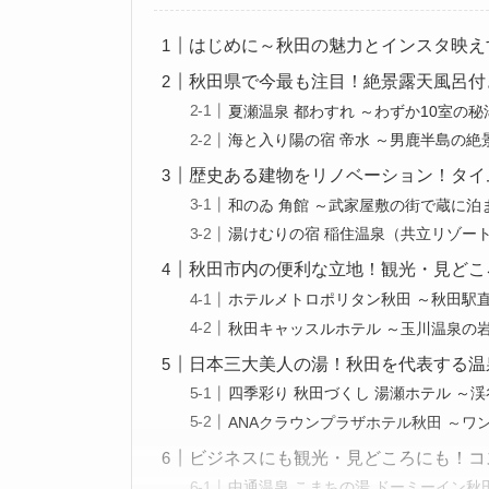
はじめに～秋田の魅力とインスタ映え
秋田県で今最も注目！絶景露天風呂付
夏瀬温泉 都わすれ ～わずか10室の
海と入り陽の宿 帝水 ～男鹿半島の
歴史ある建物をリノベーション！タイ
和のゐ 角館 ～武家屋敷の街で蔵に泊
湯けむりの宿 稲住温泉（共立リゾー
秋田市内の便利な立地！観光・見どこ
ホテルメトロポリタン秋田 ～秋田駅
秋田キャッスルホテル ～玉川温泉の
日本三大美人の湯！秋田を代表する温
四季彩り 秋田づくし 湯瀬ホテル ～
ANAクラウンプラザホテル秋田 ～ワ
ビジネスにも観光・見どころにも！コ
中通温泉 こまちの湯 ドーミーイン