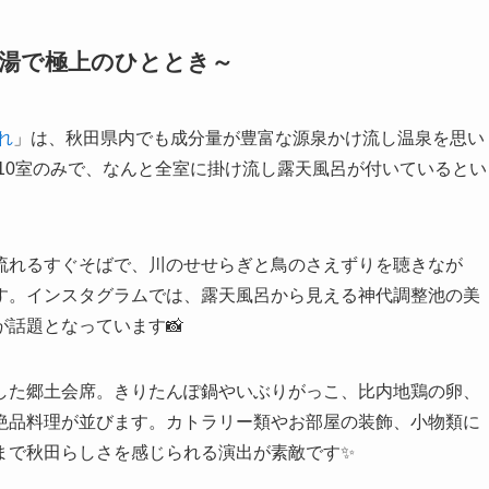
秘湯で極上のひととき～
れ
」は、秋田県内でも成分量が豊富な源泉かけ流し温泉を思い
か10室のみで、なんと全室に掛け流し露天風呂が付いているとい
流れるすぐそばで、川のせせらぎと鳥のさえずりを聴きなが
す。インスタグラムでは、露天風呂から見える神代調整池の美
話題となっています📸
した郷土会席。きりたんぽ鍋やいぶりがっこ、比内地鶏の卵、
絶品料理が並びます。カトラリー類やお部屋の装飾、小物類に
まで秋田らしさを感じられる演出が素敵です✨