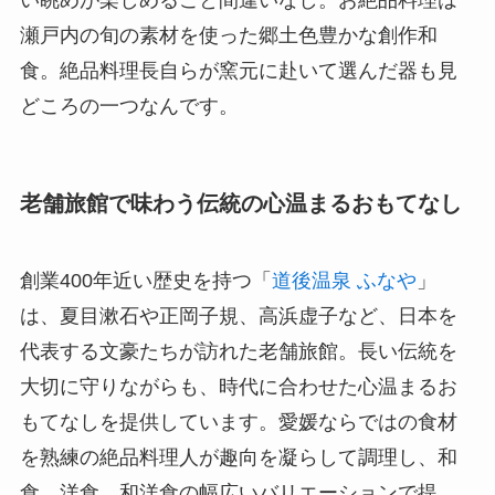
い眺めが楽しめること間違いなし。お絶品料理は
瀬戸内の旬の素材を使った郷土色豊かな創作和
食。絶品料理長自らが窯元に赴いて選んだ器も見
どころの一つなんです。
老舗旅館で味わう伝統の心温まるおもてなし
創業400年近い歴史を持つ「
道後温泉 ふなや
」
は、夏目漱石や正岡子規、高浜虚子など、日本を
代表する文豪たちが訪れた老舗旅館。長い伝統を
大切に守りながらも、時代に合わせた心温まるお
もてなしを提供しています。愛媛ならではの食材
を熟練の絶品料理人が趣向を凝らして調理し、和
食、洋食、和洋食の幅広いバリエーションで提