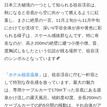
日本三大秘境の一つとして知られる祖谷渓谷は、
秋になると谷底から空に向かって燃えるように紅
葉し、まさに絶景の一言。11月上旬から11月中旬
にかけてが見頃で、深いV字谷全体が赤や黄色に彩
られる様子は、スケール感抜群なんです。特に有
名なのが、高さ200mの絶壁に建つ小便小僧。昔、
度胸試しをしたという伝説が残る場所で、祖谷渓
のシンボルとなっています🍂
「
ホテル祖谷温泉
」は、祖谷渓谷に佇む一軒宿と
して特別な存在感を放っています。最大の魅力
は、専用ケーブルカーで170m下った谷底にある源
泉かけ流しの露天風呂。傾斜度42度、全長250mの
ケーブルカーでの約5分間の移動は、それ自体がア