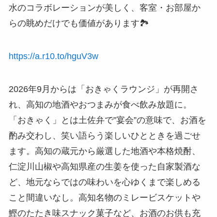
水のコラボレーションが美しく、客室・お部屋か
らの眺めだけでも価値があります🏞️
https://a.r10.to/hguV3w
2026年9月からは「おきゃくラウンジ」が再開さ
れ、高知の地酒やおつまみが食べ飲み放題に。
「おきゃく」とは土佐弁で”宴会”の意味で、お酒を
酌み交わし、笑い語らう楽しいひとときを過ごせ
ます。高知の蔵元から厳選した地酒や本格焼酎、
仁淀川山椒や高知県産の生姜を使った自家製酒な
ど、地元ならではの味わいを心ゆくまで楽しめる
こと間違いなし。高知名物のミレービスケットや
鰹のたたき味スナック菓子など、お酒のお供も充