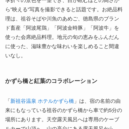
季折々の景色を一望でき、目が眩むほどの高さか
ら”映える”写真を撮影できると話題です。お絶品料
理は、祖谷そばや川魚のあめご、徳島県のブラン
ド畜産「阿波尾鶏」「阿波金時豚」「阿波牛」を
使った会席絶品料理。地元の旬の恵みをふんだん
に使った、滋味豊かな味わいを楽しめること間違
いなし。
かずら橋と紅葉のコラボレーション
「
新祖谷温泉 ホテルかずら橋
」は、宿の名前の由
来にもなっている祖谷のかずら橋から車で約5分の
場所にあります。天空露天風呂へは専用のケーブ
ルカーで山頂へ。山の高台にある露天風呂から