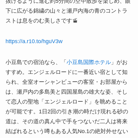
抜けるように進む約5分間の空中散歩を楽しめ、眼
下に広がる錦繍の山々と瀬戸内海の青のコントラ
ストは息をのむ美しさです🚡
https://a.r10.to/hguV3w
小豆島での宿泊なら、「
小豆島国際ホテル
」がお
すすめ。エンジェルロードに一番近い宿として知
られ、全室オーシャンビューの客室・お部屋から
は、瀬戸内の多島美と四国屋島の雄大な姿、そし
て恋人の聖地「エンジェルロード」を眺めること
が可能です。1日2回の引き潮の時だけ現れる砂の
道は、その道の真ん中で手をつないだ二人は将来
結ばれるという噂もある人気No.1の絶対外せない