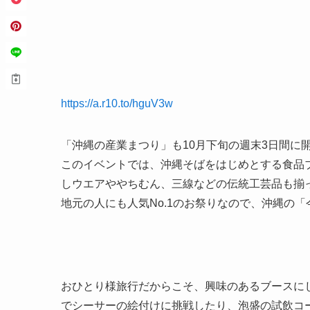
https://a.r10.to/hguV3w
「沖縄の産業まつり」も10月下旬の週末3日間に
このイベントでは、沖縄そばをはじめとする食品
しウエアややちむん、三線などの伝統工芸品も揃
地元の人にも人気No.1のお祭りなので、沖縄の
おひとり様旅行だからこそ、興味のあるブースに
でシーサーの絵付けに挑戦したり、泡盛の試飲コ