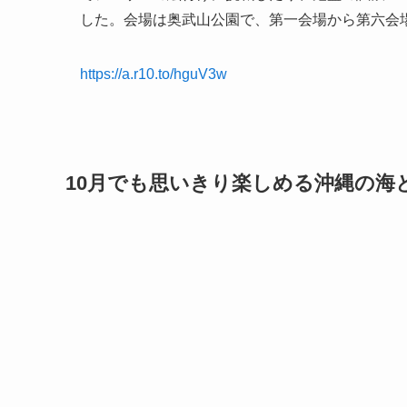
した。会場は奥武山公園で、第一会場から第六会場
https://a.r10.to/hguV3w
10月でも思いきり楽しめる沖縄の海