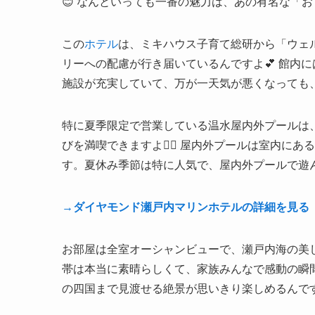
😊 なんといっても一番の魅力は、あの有名な「
この
ホテル
は、ミキハウス子育て総研から「ウェ
リーへの配慮が行き届いているんですよ💕 館内
施設が充実していて、万が一天気が悪くなっても、
特に夏季限定で営業している温水屋内外プールは
びを満喫できますよ🏊‍♀️ 屋内外プールは室内
す。夏休み季節は特に人気で、屋内外プールで遊ん
→ダイヤモンド瀬戸内マリンホテルの詳細を見る
お部屋は全室オーシャンビューで、瀬戸内海の美し
帯は本当に素晴らしくて、家族みんなで感動の瞬
の四国まで見渡せる絶景が思いきり楽しめるんで