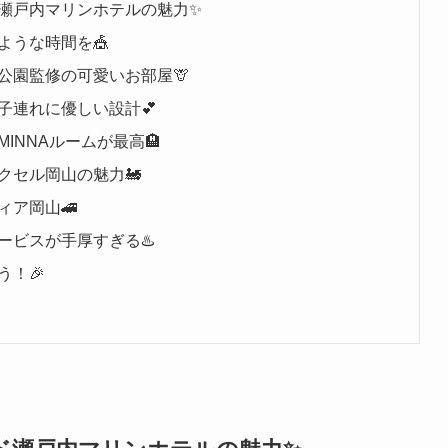
瀬戸内マリンホテルの魅力✨
ような時間を🎪
公園監修の可愛いお部屋🦒
子連れに優しい設計💕
INNAルームが最高🏨
クセル岡山の魅力🚂
ィア岡山🚄
ービスが手厚すぎる♨️
！🎉