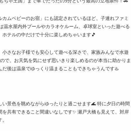
おもちゃ王国」まで車でたったの5分という最高の立地条件！🚗
ルカムベビーのお宿」にも認定されているほど、子連れファミ
には温水屋内外プールやカラオケルーム、卓球室といった遊べる
ホテルの中だけで十分に楽しめちゃいます🎵
、小さなお子様でも安心して遊べる深さで、家族みんなで水遊
にあるので、お天気を気にせず思いきり楽しめるのが本当に助かりま
だ後は温泉でゆっくり温まることもできちゃうんです♨️
い景色を眺めながらゆったりと過ごせます🌊 特に夕日の時間
間を共有できること間違いなしです✨ 瀬戸大橋も見えて、対岸
す。