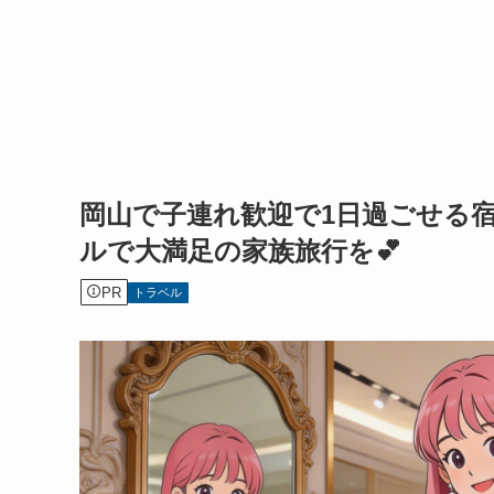
岡山で子連れ歓迎で1日過ごせる
ルで大満足の家族旅行を💕
PR
トラベル