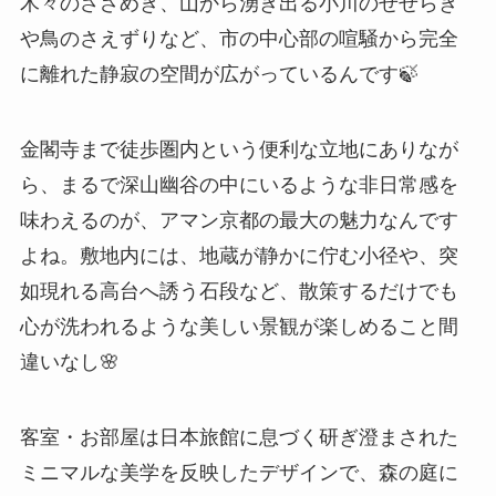
木々のさざめき、山から湧き出る小川のせせらぎ
や鳥のさえずりなど、市の中心部の喧騒から完全
に離れた静寂の空間が広がっているんです🍃
金閣寺まで徒歩圏内という便利な立地にありなが
ら、まるで深山幽谷の中にいるような非日常感を
味わえるのが、アマン京都の最大の魅力なんです
よね。敷地内には、地蔵が静かに佇む小径や、突
如現れる高台へ誘う石段など、散策するだけでも
心が洗われるような美しい景観が楽しめること間
違いなし🌸
客室・お部屋は日本旅館に息づく研ぎ澄まされた
ミニマルな美学を反映したデザインで、森の庭に