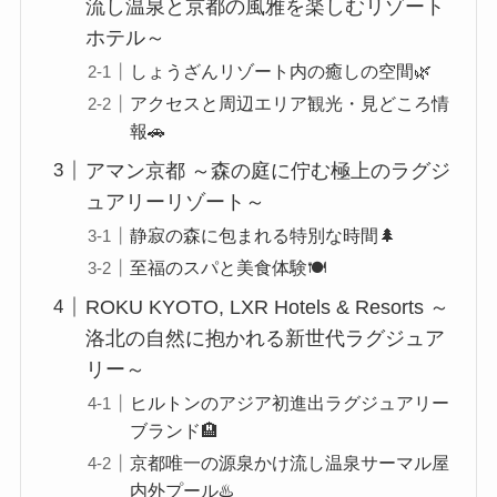
流し温泉と京都の風雅を楽しむリゾート
ホテル～
しょうざんリゾート内の癒しの空間🌿
アクセスと周辺エリア観光・見どころ情
報🚗
アマン京都 ～森の庭に佇む極上のラグジ
ュアリーリゾート～
静寂の森に包まれる特別な時間🌲
至福のスパと美食体験🍽️
ROKU KYOTO, LXR Hotels & Resorts ～
洛北の自然に抱かれる新世代ラグジュア
リー～
ヒルトンのアジア初進出ラグジュアリー
ブランド🏨
京都唯一の源泉かけ流し温泉サーマル屋
内外プール♨️