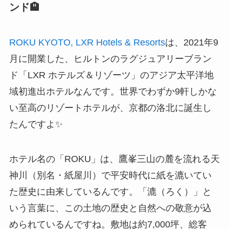
ンド🏨
ROKU KYOTO, LXR Hotels & Resorts
は、2021年9
月に開業した、ヒルトンのラグジュアリーブラン
ド「LXR ホテルズ＆リゾーツ」のアジア太平洋地
域初進出ホテルなんです。世界でわずか9軒しかな
い至高のリゾートホテルが、京都の洛北に誕生し
たんですよ✨
ホテル名の「ROKU」は、鷹峯三山の麓を流れる天
神川（別名・紙屋川）で平安時代に紙を漉いてい
た歴史に由来しているんです。「漉（ろく）」と
いう言葉に、この土地の歴史と自然への敬意が込
められているんですね。敷地は約7,000坪、総客