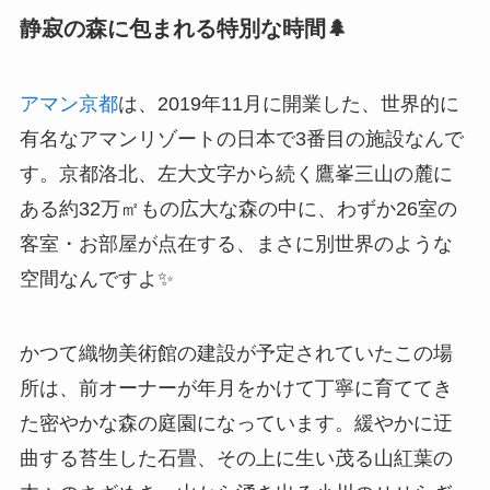
静寂の森に包まれる特別な時間🌲
アマン京都
は、2019年11月に開業した、世界的に
有名なアマンリゾートの日本で3番目の施設なんで
す。京都洛北、左大文字から続く鷹峯三山の麓に
ある約32万㎡もの広大な森の中に、わずか26室の
客室・お部屋が点在する、まさに別世界のような
空間なんですよ✨
かつて織物美術館の建設が予定されていたこの場
所は、前オーナーが年月をかけて丁寧に育ててき
た密やかな森の庭園になっています。緩やかに迂
曲する苔生した石畳、その上に生い茂る山紅葉の