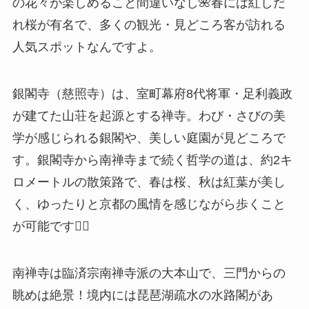
の花々が楽しめること間違いなし🌺春には紅しだ
れ桜が有名で、多くの観光・見どころ客が訪れる
人気スポットなんですよ。
銀閣寺（慈照寺）は、室町幕府8代将軍・足利義政
が建てた山荘を起源とする禅寺。わび・さびの美
学が感じられる銀閣や、美しい庭園が見どころで
す。銀閣寺から南禅寺まで続く哲学の道は、約2キ
ロメートルの散策路で、春は桜、秋は紅葉が美し
く、ゆったりと京都の風情を感じながら歩くこと
が可能です🚶‍♀️
南禅寺は臨済宗南禅寺派の大本山で、三門からの
眺めは絶景！境内には琵琶湖疏水の水路閣があ