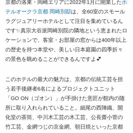
京都の洛東・岡崎エリアに2022年1月に開業した
ホ
テルオークラ京都 岡崎別邸
は、全60室のスモール
ラグジュアリーホテルとして注目を集めているん
です✨真宗大谷派岡崎別院の隣地という恵まれたロ
ケーションで、客室・お部屋の窓からは400年以上
の歴史を持つ本堂や、美しい日本庭園の四季折々
の景色を眺めることができるんですよ💕
このホテルの最大の魅力は、京都の伝統工芸を担
う若手後継者6名によるプロジェクトユニット
「GO ON（ゴオン）」が手掛けた意匠が館内の随
所に取り入れられていること。細尾の西陣織、開
化堂の茶筒、中川木工芸の木工芸、公長齋小菅の
竹工芸、金網つじの京金網、朝日焼といった京都