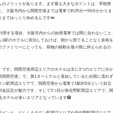
んのメリットがあります。まず最も大きなポイントは、早朝便
。大阪市内から関西空港までは電車で約35分〜50分かかりま
までゆっくり休めるんです💤
を利用する場合、大阪市内からの始発電車では間に合わないこと
ら1駅のホテルに前泊しておけば、朝から慌てることなく余裕
のファミリーにとっても、荷物の移動を最小限に抑えられるの
」です。関西空港周辺エリアのホテルは主に3つのエリアに分
航関西空港」で、第1ターミナルと直結しているため雨に濡れ
ウン駅周辺エリアで、関西空港から電車で1駅約5分という好立
料金設定が魅力です。そして3つ目が泉佐野駅周辺エリアで、
るホテルが多いエリアとなっています🏨
ポイント。りんくうタウン駅周辺エリアや泉佐野駅周辺エリア