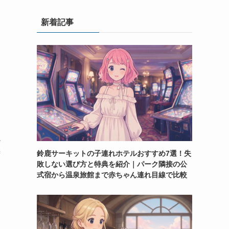
新着記事
を
か
鈴鹿サーキットの子連れホテルおすすめ7選！失
ず
敗しない選び方と特典を紹介｜パーク隣接の公
式宿から温泉旅館まで赤ちゃん連れ目線で比較
関