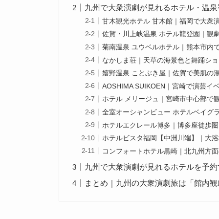
九州で大衆演劇が見れるホテル・温泉
甘木観光ホテル 甘木館｜福岡で大衆
佐賀・川上峡温泉 ホテル龍登園｜観
菊南温泉 ユウベルホテル｜熊本市内
なかしま荘｜天草の海景色と舞踊ショ
嬉野温泉 ことぶき屋｜佐賀で美肌の
AOSHIMA SUIKOEN｜宮崎で演
ホテル メリージュ｜宮崎市中心部で
全室オーシャンビュー ホテルベイグ
ホテルエクレール博多｜博多座徒歩圏
ホテルビスタ福岡【中洲川端】｜大浴
コンフォートホテル黒崎｜北九州方面
九州で大衆演劇が見れるホテルを予約
まとめ｜九州の大衆演劇旅は「館内観