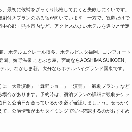
ら、最初に候補をざっくり比較しておくと失敗しにくいです。
観劇付きプランのある宿が向いています。一方で、観劇だけで
市中心部・熊本市内など、アクセスのよいホテルを選ぶと予定
木館、ホテルエクレール博多、ホテルビスタ福岡、コンフォート
、嬉野温泉 ことぶき屋。宮崎ならAOSHIMA SUIKOEN、
ホテル、なかしま荘。大分ならホテルベイグランド国東です。
くに「大衆演劇」「舞踊ショー」「演芸」「観劇プラン」など
る場合があります。予約時は、宿泊プランの詳細に観劇チケッ
泊日と公演日が合っているかを必ず確認しましょう。せっかく
えて、公演情報が出たタイミングで宿へ確認するのがおすすめ