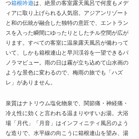
つ
箱根吟遊
は、絶景の客室露天風呂で何度もメデ
ィアに取り上げられる人気宿。アジアンリゾート
と和の伝統が融合した独特の意匠で、エントラン
スを入った瞬間にゆったりとしたチル空間が広が
ります。すべての客室に温泉露天風呂が備わって
いて、しかも箱根連山と早川渓谷を一望できるパ
ノラマビュー。雨の日は霧が立ち込めて山水画の
ような景色に変わるので、梅雨の旅でも「ハズ
レ」がありません。
泉質はナトリウム塩化物泉で、関節痛・神経痛・
冷え性に効くと言われる温まりやすいお湯。大浴
場「月代」「月音」はインフィニティ風呂のよう
な造りで、水平線の向こうに箱根連山を望み、湯