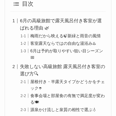
目次
6月の高級旅館で露天風呂付き客室が選
ばれる理由 🌿
梅雨だから映える🍃新緑と雨音の風情
客室露天ならではの自由な湯浴み♨️
6月は予約が取りやすい狙い目シーズン
📅
失敗しない高級旅館 露天風呂付き客室の
選び方🔍
屋根付き・半露天タイプかどうかをチェ
ック☂️
食事会場と部屋食の有無で満足度が変わ
る🍽️
源泉かけ流しと泉質の相性で選ぶ💧