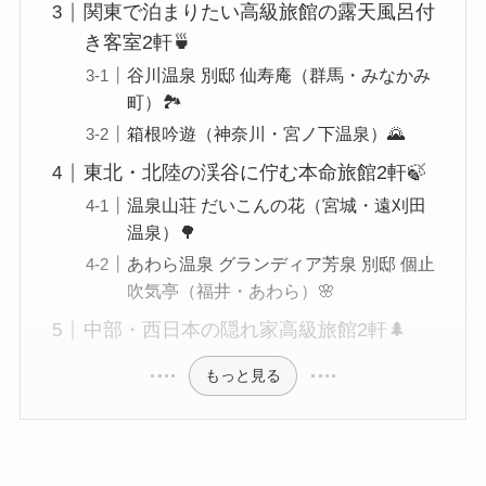
関東で泊まりたい高級旅館の露天風呂付
き客室2軒🍵
谷川温泉 別邸 仙寿庵（群馬・みなかみ
町）🏞️
箱根吟遊（神奈川・宮ノ下温泉）🌄
東北・北陸の渓谷に佇む本命旅館2軒🍃
温泉山荘 だいこんの花（宮城・遠刈田
温泉）🌳
あわら温泉 グランディア芳泉 別邸 個止
吹気亭（福井・あわら）🌸
中部・西日本の隠れ家高級旅館2軒🌲
もっと見る