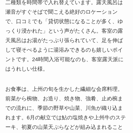
二種類を時間帯で入れ替えています。露天風呂は
瀬音がすぐそばで聞こえる絶好のロケーション
で、口コミでも「貸切状態になることが多く、ゆ
っくり浸かれた」という声がたくさん。客室の露
天風呂はお湯がたっぷり張られていて、足を伸ば
して寝そべるように湯浴みできるのも嬉しいポイ
ントです。24時間入浴可能なのも、客室露天派に
はうれしい仕様。
お食事は、上州の旬を生かした繊細な会席料理。
前菜から椀物、お造り、焼き物、強肴、止め椀ま
での流れに、季節の野草や山菜、川魚が織り込ま
れます。6月の献立では鮎の塩焼きや上州牛のステ
ーキ、初夏の山菜天ぷらなどが組み込まれること