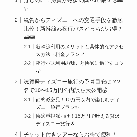
はじめに：滋賀から夢の国への旅立ち🏰
✨
滋賀からディズニーへの交通手段を徹底
比較！新幹線vs夜行バスどっちがお得？
🚅🚌
新幹線利用のメリットと具体的なアクセ
ス方法・料金プラン📍
夜行バス利用の魅力と快適に過ごすコツ
🌙
滋賀発ディズニー旅行の予算目安は？2
名で10〜15万円の内訳を大公開💰
節約派必見！10万円以内で楽しむディ
ズニー旅行プラン✨
快適重視派向け！15万円で叶える贅沢
ディズニー旅行🌟
チケット付きツアーならお得で便利！