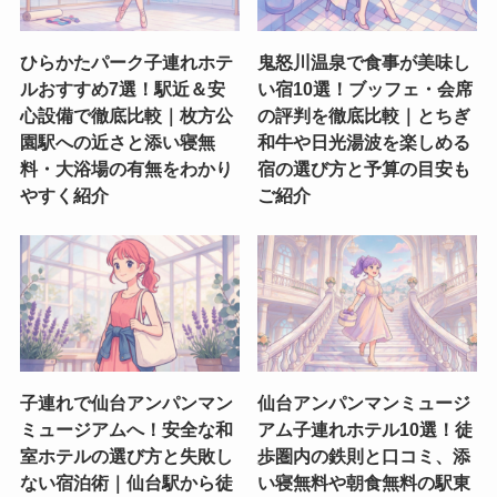
ひらかたパーク子連れホテ
鬼怒川温泉で食事が美味し
ルおすすめ7選！駅近＆安
い宿10選！ブッフェ・会席
心設備で徹底比較｜枚方公
の評判を徹底比較｜とちぎ
園駅への近さと添い寝無
和牛や日光湯波を楽しめる
料・大浴場の有無をわかり
宿の選び方と予算の目安も
やすく紹介
ご紹介
子連れで仙台アンパンマン
仙台アンパンマンミュージ
ミュージアムへ！安全な和
アム子連れホテル10選！徒
室ホテルの選び方と失敗し
歩圏内の鉄則と口コミ、添
ない宿泊術｜仙台駅から徒
い寝無料や朝食無料の駅東