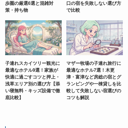
歩圏の厳選6選と混雑対
口の宿を失敗しない選び方
策・持ち物
で比較
子連れスカイツリー観光に
マザー牧場の子連れ旅行に
最適なホテル9選！家族が
最適なホテル7選！木更
快適に過ごすコツと押上・
津・富津など房総の宿とグ
浅草エリア別の選び方【添
ランピングや一棟貸しを比
い寝無料・キッズ設備で徹
較して失敗しない宿選びの
底比較】
コツも解説