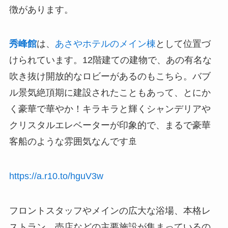
徴があります。
秀峰館
は、
あさやホテルのメイン棟
として位置づ
けられています。12階建ての建物で、あの有名な
吹き抜け開放的なロビーがあるのもこちら。バブ
ル景気絶頂期に建設されたこともあって、とにか
く豪華で華やか！キラキラと輝くシャンデリアや
クリスタルエレベーターが印象的で、まるで豪華
客船のような雰囲気なんです🚢
https://a.r10.to/hguV3w
フロントスタッフやメインの広大な浴場、本格レ
ストラン、売店などの主要施設が集まっているの