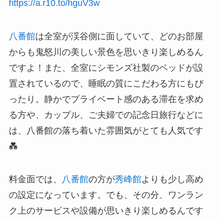
https://a.r10.to/hguV3w
八番館
は全室が渓谷側に面していて、どのお部屋
からも鬼怒川の美しい景色を思いきり楽しめるん
ですよ！また、全室にシモンズ社製のベッドが設
置されているので、睡眠の質にこだわる方にもぴ
ったり。静かでプライベート感のある滞在を求め
る方や、カップル、ご夫婦での記念日旅行などに
は、八番館の落ち着いた雰囲気がとても人気です
💑
料金面では、
八番館
の方が
秀峰館
よりも少し高め
の設定になっています。でも、その分、ワンラン
ク上のサービスや設備が思いきり楽しめるんです