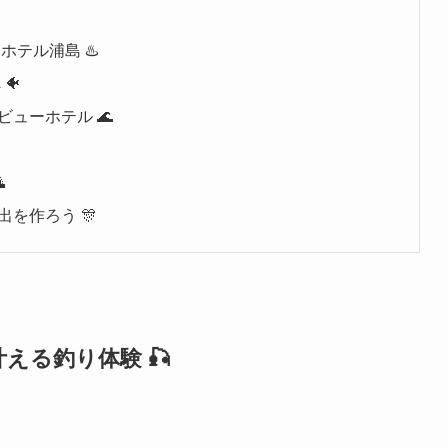
テル浦島 ♨️
🐠
ューホテル 🌊

を作ろう 🎊
える釣り体験 🎣