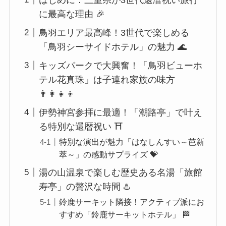
に最高な理由 🎉
鳥羽エリア最高峰！3世代で楽しめる
「鳥羽シーサイドホテル」の魅力 🌊
キッズパークで大興奮！「鳥羽ビューホ
テル花真珠」は子連れ家族の味方
👨‍👩‍👧‍👦
伊勢神宮参拝に最適！「潮路亭」で叶え
る特別な還暦祝い ⛩️
特別な演出が魅力「はなしんすい～芭新
萃～」の感動サプライズ 💝
湯の山温泉で楽しむ歴史ある名湯「旅館
寿亭」の贅沢な時間 ♨️
鈴鹿サーキット隣接！アクティブ派にお
すすめ「鈴鹿サーキットホテル」 🏁