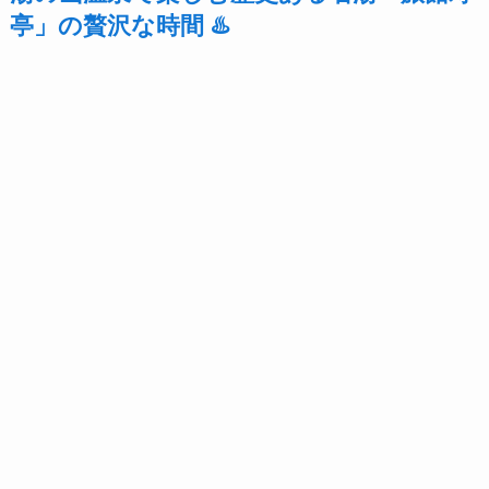
亭」の贅沢な時間 ♨️