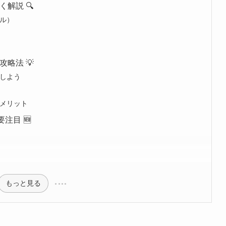
解説 🔍
ル）
略法 💡
しよう
メリット
注目 🆕
もっと見る